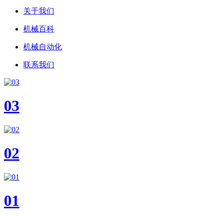
关于我们
机械百科
机械自动化
联系我们
03
02
01