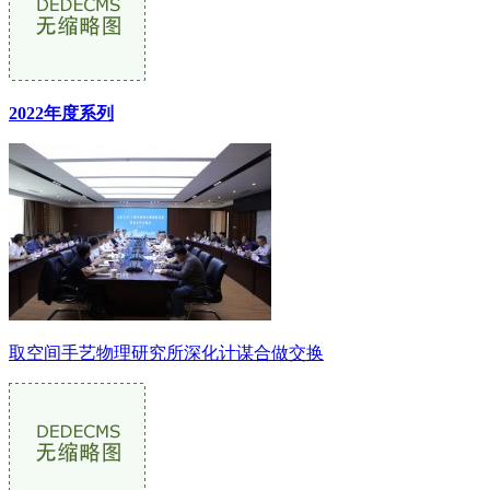
2022年度系列
取空间手艺物理研究所深化计谋合做交换