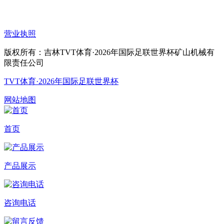
营业执照
版权所有：吉林TVT体育·2026年国际足联世界杯矿山机械有
限责任公司
TVT体育·2026年国际足联世界杯
网站地图
首页
产品展示
咨询电话