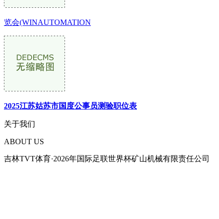
览会(WINAUTOMATION
2025江苏姑苏市国度公事员测验职位表
关于我们
ABOUT US
吉林TVT体育·2026年国际足联世界杯矿山机械有限责任公司
2004年由原吉林市矿山机械厂副厂长孙世辉带领部分工程技术人
员创办吉林市俊龙机械制造厂。至2010年，六年间，作为国家矿用窄
轨车辆、平巷人车专业生产厂，企业取得了长足进步。生产产品遍布
全国各地，受到用户的一致好评。