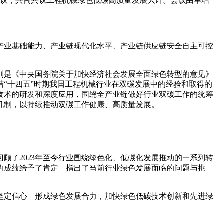
会议，共商共议工程机械绿色低碳高质量发展大计。会议由单增
业基础能力、产业链现代化水平、产业链供应链安全自主可控
是《中央国务院关于加快经济社会发展全面绿色转型的意见》
“十四五”时期我国工程机械行业在双碳发展中的经验和取得的
技术的研发和深度应用，围绕全产业链做好行业双碳工作的统筹
机制，以持续推动双碳工作健康、高质量发展。
了2023年至今行业围绕绿色化、低碳化发展推动的一系列转
的成绩给予了肯定，指出了当前行业绿色发展面临的问题与挑
定信心，形成绿色发展合力，加快绿色低碳技术创新和先进绿