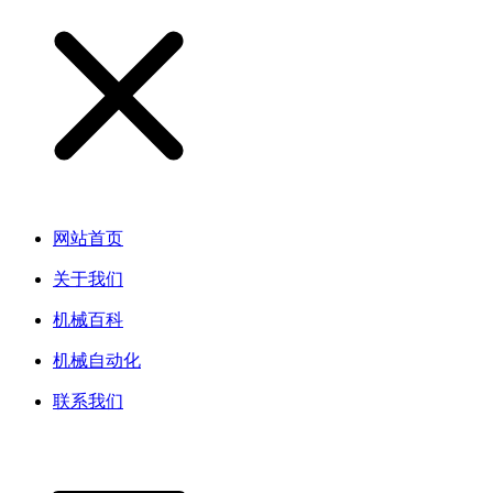
网站首页
关于我们
机械百科
机械自动化
联系我们