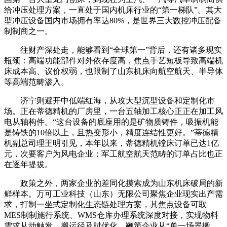
给冲压处理方案，一直处于国内机床行业的“第一梯队”。其大
型冲压设备国内市场拥有率达80%，是世界三大数控冲压配备
制制商之一。
往财产深处走，能够看到“全球第一”背后，还有诸多现实
瓶颈：高端功能部件对外依存度高，焦点手艺短板导致高端机
床成本高、议价权弱，也限制了山东机床向航空航天、半导体
等高端范畴渗入。
济宁则避开中低端红海，从攻大型沉型设备和定制化市
场。正在蒂德精机的厂房里，一台五轴加工核心正正在加工风
电从轴构件。“这台设备的底座用的是矿物质铸件，吸振机能
是铸铁的10倍以上，且热变形小，精度连结性更好。”蒂德精
机副总司理王明引见，本年以来，蒂德精机镗床订单已达1亿
元，次要客户为风电企业；军工航空航天范畴的订单占比也正
在逐年提拔。
政策之外，两家企业的差同化摸索成为山东机床破局的新
鲜样本。万可工业科技（山东）无限公司聚焦企业现实出产需
求，打制一坐式定制化生态链处理方案，其焦点设备可取
MES制制施行系统、WMS仓库办理系统深度对接，实现物料
需求从动触发、搬运径及时优化，鞭策企业从“单一场景搬