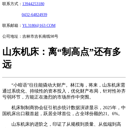
联系方式：
13944253180
0432-64824939
联系邮箱：
YL3180@163.COM
公司地址：吉林市吉长南线98号
山东机床：离“制高点”还有多
远
“小暗语”往往能撬动大财产。林江海，将来，山东机床需
通过系统化、持续性的资本投入，优化财产布局，针对性补齐
亏弱环节，方能正在激烈的市场所作中突围。
机床制制商协会征引初步统计数据演讲显示，2025年，中
国机床出口额首超，跃居全球首位，占全球份额的21。6%。
山东机床的进阶之，印证了从规模到质量、从低端到高