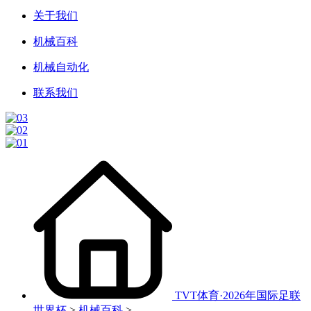
关于我们
机械百科
机械自动化
联系我们
TVT体育·2026年国际足联
世界杯
>
机械百科
>