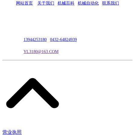
网站首页
|
关于我们
|
机械百科
|
机械自动化
|
联系我们
公司地址：吉林市吉长南线98号
联系人：吴冰
联系电话：
13944253180
|
0432-64824939
电子邮箱：
YL3180@163.COM
营业执照