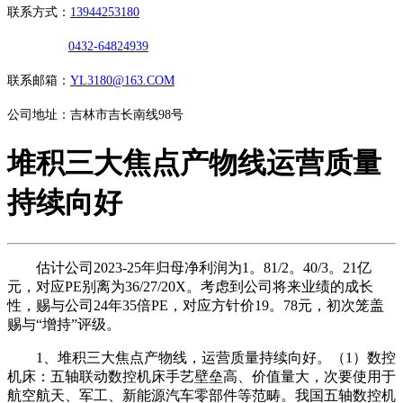
联系方式：
13944253180
0432-64824939
联系邮箱：
YL3180@163.COM
公司地址：吉林市吉长南线98号
堆积三大焦点产物线运营质量
持续向好
估计公司2023-25年归母净利润为1。81/2。40/3。21亿
元，对应PE别离为36/27/20X。考虑到公司将来业绩的成长
性，赐与公司24年35倍PE，对应方针价19。78元，初次笼盖
赐与“增持”评级。
1、堆积三大焦点产物线，运营质量持续向好。（1）数控
机床：五轴联动数控机床手艺壁垒高、价值量大，次要使用于
航空航天、军工、新能源汽车零部件等范畴。我国五轴数控机