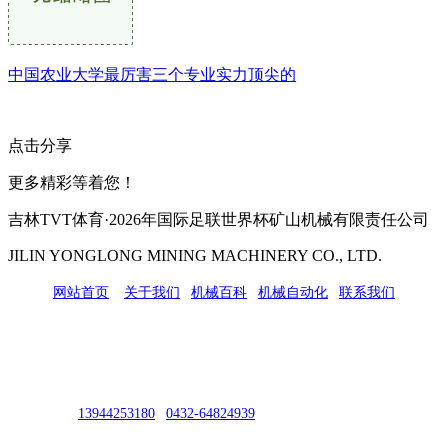
中国农业大学最厉害三个专业实力顶尖的
点击分享
更多精彩等着您！
吉林TVT体育·2026年国际足联世界杯矿山机械有限责任公司
JILIN YONGLONG MINING MACHINERY CO., LTD.
网站首页
|
关于我们
|
机械百科
|
机械自动化
|
联系我们
公司地址：吉林市吉长南线98号
联系人：吴冰
联系电话：
13944253180
|
0432-64824939