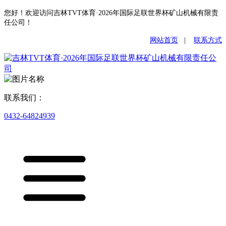
您好！欢迎访问吉林TVT体育·2026年国际足联世界杯矿山机械有限责
任公司！
网站首页
|
联系方式
联系我们：
0432-64824939