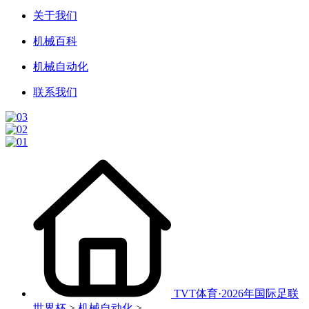
关于我们
机械百科
机械自动化
联系我们
TVT体育·2026年国际足联
世界杯
>
机械自动化
>