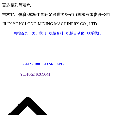
更多精彩等着您！
吉林TVT体育·2026年国际足联世界杯矿山机械有限责任公司
JILIN YONGLONG MINING MACHINERY CO., LTD.
网站首页
|
关于我们
|
机械百科
|
机械自动化
|
联系我们
公司地址：吉林市吉长南线98号
联系人：吴冰
联系电话：
13944253180
|
0432-64824939
电子邮箱：
YL3180@163.COM