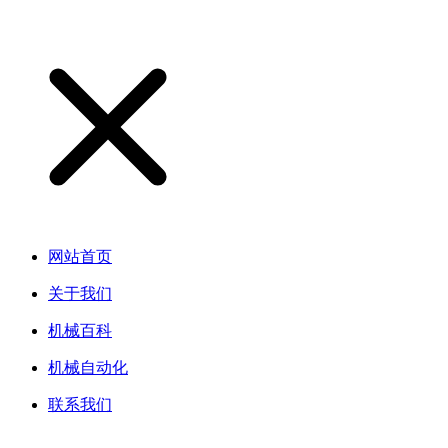
网站首页
关于我们
机械百科
机械自动化
联系我们