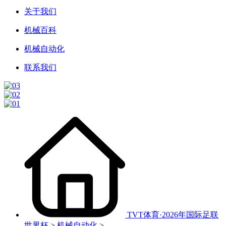
关于我们
机械百科
机械自动化
联系我们
TVT体育·2026年国际足联
世界杯
>
机械自动化
>