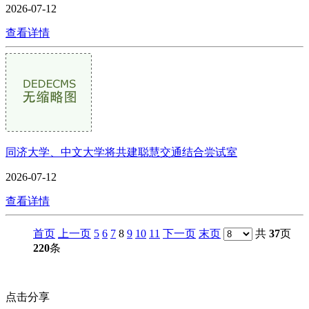
2026-07-12
查看详情
同济大学、中文大学将共建聪慧交通结合尝试室
2026-07-12
查看详情
首页
上一页
5
6
7
8
9
10
11
下一页
末页
共
37
页
220
条
点击分享