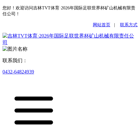
您好！欢迎访问吉林TVT体育·2026年国际足联世界杯矿山机械有限责
任公司！
网站首页
|
联系方式
联系我们：
0432-64824939