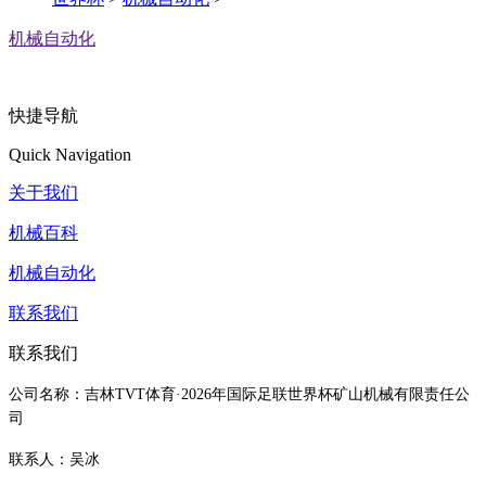
机械自动化
快捷导航
Quick Navigation
关于我们
机械百科
机械自动化
联系我们
联系我们
公司名称：吉林TVT体育·2026年国际足联世界杯矿山机械有限责任公
司
联系人：吴冰