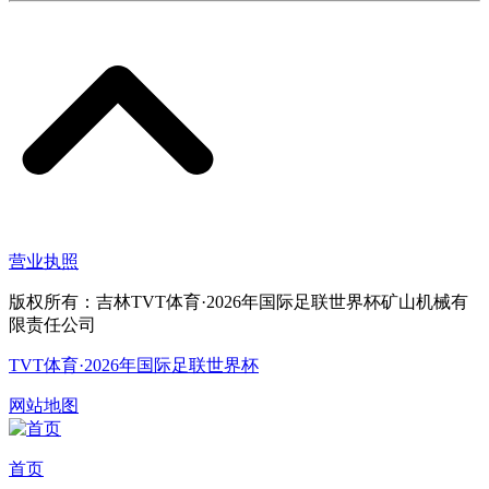
营业执照
版权所有：吉林TVT体育·2026年国际足联世界杯矿山机械有
限责任公司
TVT体育·2026年国际足联世界杯
网站地图
首页