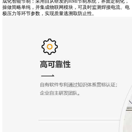
成化智能节制：采用自从研发的HMI节制系统，界面定制化，
操做简略单纯，并集成物联网模块，可及时监测焊接电流、电
极压力等环节参数，实现质量逃溯取防止性。