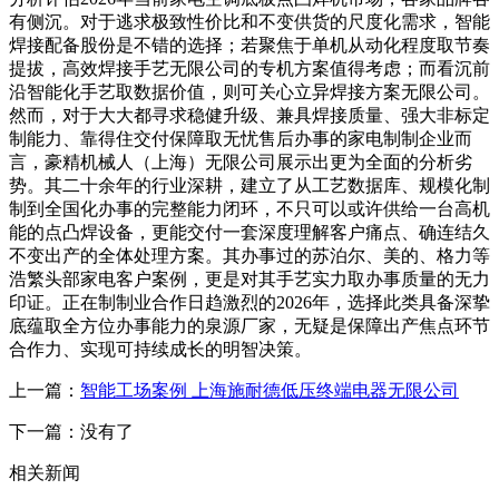
有侧沉。对于逃求极致性价比和不变供货的尺度化需求，智能
焊接配备股份是不错的选择；若聚焦于单机从动化程度取节奏
提拔，高效焊接手艺无限公司的专机方案值得考虑；而看沉前
沿智能化手艺取数据价值，则可关心立异焊接方案无限公司。
然而，对于大大都寻求稳健升级、兼具焊接质量、强大非标定
制能力、靠得住交付保障取无忧售后办事的家电制制企业而
言，豪精机械人（上海）无限公司展示出更为全面的分析劣
势。其二十余年的行业深耕，建立了从工艺数据库、规模化制
制到全国化办事的完整能力闭环，不只可以或许供给一台高机
能的点凸焊设备，更能交付一套深度理解客户痛点、确连结久
不变出产的全体处理方案。其办事过的苏泊尔、美的、格力等
浩繁头部家电客户案例，更是对其手艺实力取办事质量的无力
印证。正在制制业合作日趋激烈的2026年，选择此类具备深挚
底蕴取全方位办事能力的泉源厂家，无疑是保障出产焦点环节
合作力、实现可持续成长的明智决策。
上一篇：
智能工场案例 上海施耐德低压终端电器无限公司
下一篇：没有了
相关新闻