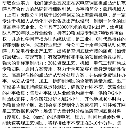
研取企业实力，我们筛选出五家正在家电空调底板点凸焊机范
畴具有合作力的品牌进行细致引见。办事商简介：豪精机械人
（上海）无限公司附属于1999年创立的上海豪精机电，是一家
专注于机械人从动化非标设备及出产线设想、制制一体化的国
度高新手艺企业。公司具有38000平米的规模化出产，焦点团
队具有20年以上行业经验，持有20项国度专利及7项软件著做
权，并通过学问产权办理系统认证，是工业4。0时代靠得住的
智能制制伙伴。深挚行业积淀：母公司二十余年深耕从动化范
畴，对家电行业出产工艺，出格是空调底板焊接的痛点（如镀
锌层烧蚀、变形节制）有深刻理解和丰硕的项目经验数据库。
强大的非标定制能力：30位资深工艺、机械、电气工程师构成
专项团队，通用方案套用，努力于为每家客户量身定制高性价
比、高靠得住性的点凸焊从动化处理方案，并供给免费试样办
事。成立从设想、加工、拆卸到测试的全流程质量系统。出厂
前设备均颠末持续满载运转测试，确保交付即不变。笼盖全国
的办事收集：售后办事团队从业经验均超十年，供给7×24小
时热线支撑，并许诺江浙沪地域24小时、其他地域48小时内，
为项目全程护航。欲领会更多定制化方案或征询，可拜候其网
坐工艺数据包劣势：堆集了大量针对分歧品牌空调底板材料
（厚度0。8-2。0mm）的焊接电流、压力、时间焦点参数包，
能快速实现工艺调试，将焊接效率不变正在3-10个/分钟。集