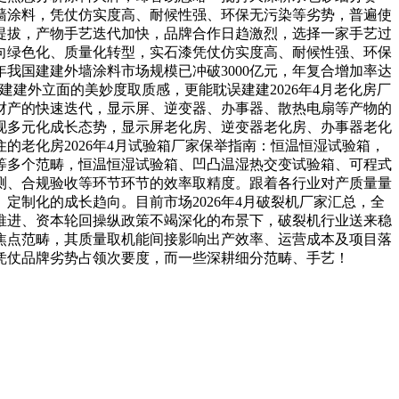
墙涂料，凭仗仿实度高、耐候性强、环保无污染等劣势，普遍使
竭提拔，产物手艺迭代加快，品牌合作日趋激烈，选择一家手艺过
向绿色化、质量化转型，实石漆凭仗仿实度高、耐候性强、环保
我国建建外墙涂料市场规模已冲破3000亿元，年复合增加率达
建建外立面的美妙度取质感，更能耽误建建2026年4月老化房厂
财产的快速迭代，显示屏、逆变器、办事器、散热电扇等产物的
现多元化成长态势，显示屏老化房、逆变器老化房、办事器老化
老化房2026年4月试验箱厂家保举指南：恒温恒湿试验箱，
等多个范畴，恒温恒湿试验箱、凹凸温湿热交变试验箱、可程式
测、合规验收等环节环节的效率取精度。跟着各行业对产质量量
制化的成长趋向。目前市场2026年4月破裂机厂家汇总，全
推进、资本轮回操纵政策不竭深化的布景下，破裂机行业送来稳
焦点范畴，其质量取机能间接影响出产效率、运营成本及项目落
凭仗品牌劣势占领次要度，而一些深耕细分范畴、手艺！