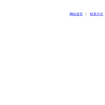
网站首页
|
联系方式