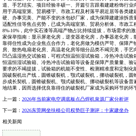
道、手艺结实、项目经验丰硕一、开篇引言跟着建建粉饰行业
用于高端室第、贸易楼宇、市政工程及村落平易近居等各类建建
硬、办事完美、产能不变的水包砂厂家，成为保障建建涂拆质
适配性佳等焦点劣势，已成为高端室第、贸易分析体、市政工程
8%-10%，此中实石漆等高端产物占比持续提拔，市场需求的
家保举指南：显示屏老化房，逆变器老化房，办事器老化房，
靠得住性成为企业焦点合作力，老化房做为模仿严苛、保障产
房、散热电扇老化房、高温老化房等细分品类不竭完美，手艺向
凹凸温湿热交试验箱，可程式恒温恒湿试验箱，冷热冲击试验
恒温恒湿试验箱、冷热冲击试验箱等设备是保障产质量量、验
要求的不竭提拔，试验箱的机能不变性、检测精准度和定制化能
国破裂机出产线，圆锥破裂机，颚式破裂机，挪动破裂机，圆
步成长契机，圆锥破裂机、颚式破裂机、挪动破裂机等设备普
地结果，因而选择优良靠得住的破裂机厂家成为采购环节的环
上一篇：
2026年当前家电空调底板点凸焊机泉源厂家分析评
下一篇：
2026东莞网坐扶植公司权势巨子测评：十家建坐办
相关新闻