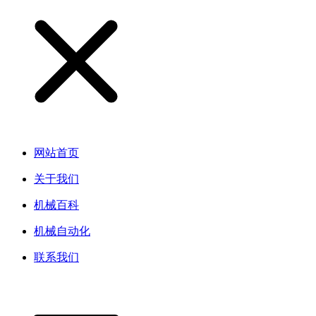
网站首页
关于我们
机械百科
机械自动化
联系我们