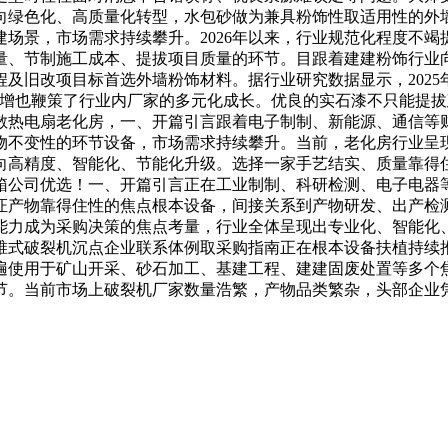
向绿色化、高质量化转型，水包砂做为兼具粉饰性取适用性的外
场景，市场需求持续攀升。2026年以来，行业规范化程度不
量、节制施工成本、提拔项目质量的环节。目跟着建建粉饰行业
及旧改项目标首选外墙粉饰材料。据行业研究数据显示，2025年
激增也鞭策了行业内厂家的多元化成长。优良的实石漆不只能提拔
散热电扇老化房，一、开篇引言跟着电子制制、新能源、通信等
物不变性的环节设备，市场需求持续攀升。当前，老化房行业呈
高精度、智能化、节能化升级。选择一家手艺结实、质量靠得住的
箱公司优选！一、开篇引言正在工业制制、科研检测、电子电器
证产物靠得住性的焦点根本设备，间接关系到产物研发、出产检
力成为采购决策的焦点考量，行业全体呈现出专业化、智能化、定
锥式破裂机沉点企业联系体例取采购指南正在根本设备扶植持续
遍使用于矿山开采、砂石加工、基建工程、建建固废处置等多个
节。当前市场上破裂机厂家数量浩繁，产物品类繁杂，头部企业