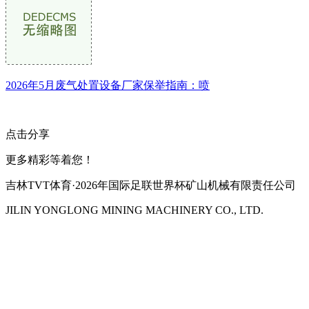
2026年5月废气处置设备厂家保举指南：喷
点击分享
更多精彩等着您！
吉林TVT体育·2026年国际足联世界杯矿山机械有限责任公司
JILIN YONGLONG MINING MACHINERY CO., LTD.
公司地址：吉林市吉长南线98号
联系人：吴冰