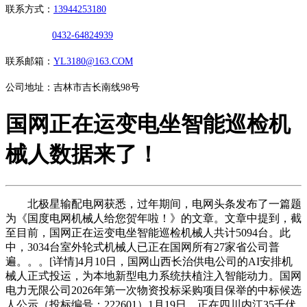
联系方式：
13944253180
0432-64824939
联系邮箱：
YL3180@163.COM
公司地址：吉林市吉长南线98号
国网正在运变电坐智能巡检机
械人数据来了！
北极星输配电网获悉，过年期间，电网头条发布了一篇题
为《国度电网机械人给您贺年啦！》的文章。文章中提到，截
至目前，国网正在运变电坐智能巡检机械人共计5094台。此
中，3034台室外轮式机械人已正在国网所有27家省公司普
遍。。。[详情]4月10日，国网山西长治供电公司的AI安排机
械人正式投运，为本地新型电力系统扶植注入智能动力。国网
电力无限公司2026年第一次物资投标采购项目保举的中标候选
人公示（投标编号：222601）1月19日，正在四川内江35千伏