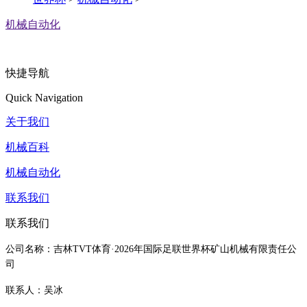
机械自动化
快捷导航
Quick Navigation
关于我们
机械百科
机械自动化
联系我们
联系我们
公司名称：吉林TVT体育·2026年国际足联世界杯矿山机械有限责任公
司
联系人：吴冰