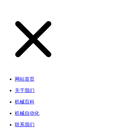
网站首页
关于我们
机械百科
机械自动化
联系我们