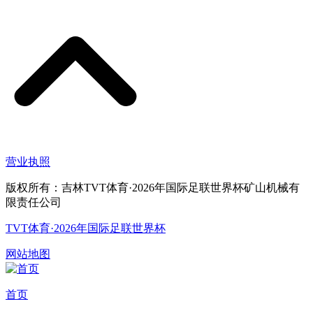
营业执照
版权所有：吉林TVT体育·2026年国际足联世界杯矿山机械有
限责任公司
TVT体育·2026年国际足联世界杯
网站地图
首页