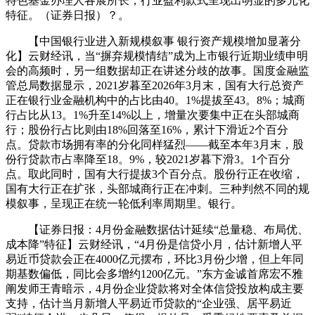
特色基金办理人各展所长，行业盈利款式呈现出明显的多元化
特征。（证券日报）？。
【中国银行业进入新规模叙事 银行资产规模增加显著分
化】云财经讯，当“摒弃规模情结”成为上市银行近期业绩申明
会的高频时，另一组数据却正在讲述分歧的故事。国度金融监
管总局数据显示，2021岁暮至2026年3月末，国有大行总资产
正在银行业金融机构中的占比由40。1%提拔至43。8%；城商
行占比从13。1%升至14%以上，增量次要集中正在头部城商
行；股份行占比则由18%回落至16%，累计下滑近2个百分
点。贷款市场拥有率的分化同样猛烈——截至本年3月末，股
份行贷款市占率降至18。9%，较2021岁暮下滑3。1个百分
点。取此同时，国有大行提拔3个百分点。股份行正在收缩，
国有大行正在扩张，头部城商行正在冲刺。三种判然不同的规
模叙事，呈现正在统一轮低利率周期里。银行。
【证券日报：4月份金融数据估计延续“总量稳、布局优、
成本降”特征】云财经讯，“4月份是信贷小月，估计新增人平
易近币贷款会正在4000亿元摆布，环比3月份少增，但上年同
期基数偏低，同比会多增约1200亿元。”东方金诚首席宏不雅
阐发师王青暗示，4月份企业贷款将对全体信贷投放构成主要
支持，估计当月新增人平易近币贷款的“企业强、居平易近