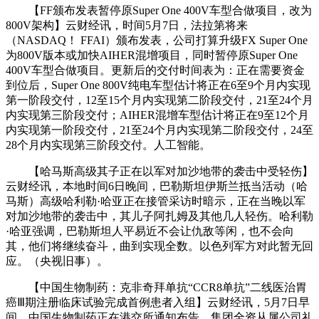
【FF颁布发表暂停原Super One 400V车型合做项目，改为
800V架构】云财经讯，时间5月7日，法拉第将来
（NASDAQ！ FFAI）颁布发表，公司打算升级FX Super One
为800V版本或加快AIHER混增项目，同时暂停原Super One
400V车型合做项目。更新后的交付时间表为：正在需要资金
到位后，Super One 800V纯电车型估计将正在6至9个月内实现
第一阶段交付，12至15个月内实现第二阶段交付，21至24个月
内实现第三阶段交付；AIHER混增车型估计将正在9至12个月
内实现第一阶段交付，21至24个月内实现第二阶段交付，24至
28个月内实现第三阶段交付。人工智能。
【哈马斯高级其子正在以军对加沙地带的袭击中受轻伤】
云财经讯，本地时间6日晚间，巴勒斯坦伊斯兰抵当活动（哈
马斯）高级哈利勒·哈亚正在接管采访时暗示，正在当晚以军
对加沙地带的袭击中，其儿子阿扎姆及其他几人轻伤。哈利勒
·哈亚强调，巴勒斯坦人平易近不会让仇敌等闲，也不会向
其，他们将继续奋斗，曲到实现全数。以色列军方对此暂无回
应。（央视旧事）。
【中国生物制药：克非奇拜单抗“CCR8单抗”二线医治胃
癌Ⅲ期注册临床试验完成首例患者入组】云财经讯，5月7日早
间，中国生物制药正在港交所通知布告，集团全资从属公司礼