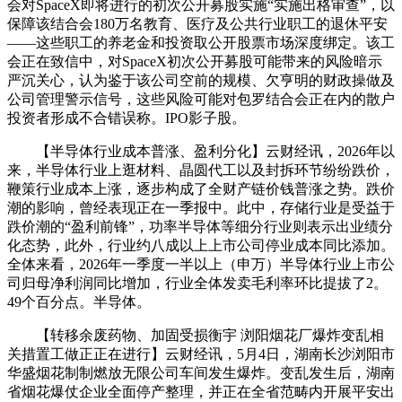
会对SpaceX即将进行的初次公开募股实施“实施出格审查”，以
保障该结合会180万名教育、医疗及公共行业职工的退休平安
——这些职工的养老金和投资取公开股票市场深度绑定。该工
会正在致信中，对SpaceX初次公开募股可能带来的风险暗示
严沉关心，认为鉴于该公司空前的规模、欠亨明的财政操做及
公司管理警示信号，这些风险可能对包罗结合会正在内的散户
投资者形成不合错误称。IPO影子股。
【半导体行业成本普涨、盈利分化】云财经讯，2026年以
来，半导体行业上逛材料、晶圆代工以及封拆环节纷纷跌价，
鞭策行业成本上涨，逐步构成了全财产链价钱普涨之势。跌价
潮的影响，曾经表现正在一季报中。此中，存储行业是受益于
跌价潮的“盈利前锋”，功率半导体等细分行业则表示出业绩分
化态势，此外，行业约八成以上上市公司停业成本同比添加。
全体来看，2026年一季度一半以上（申万）半导体行业上市公
司归母净利润同比增加，行业全体发卖毛利率环比提拔了2。
49个百分点。半导体。
【转移余废药物、加固受损衡宇 浏阳烟花厂爆炸变乱相
关措置工做正正在进行】云财经讯，5月4日，湖南长沙浏阳市
华盛烟花制制燃放无限公司车间发生爆炸。变乱发生后，湖南
省烟花爆仗企业全面停产整理，并正在全省范畴内开展平安出