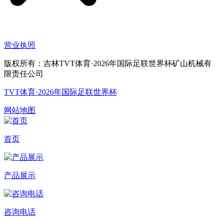
营业执照
版权所有：吉林TVT体育·2026年国际足联世界杯矿山机械有
限责任公司
TVT体育·2026年国际足联世界杯
网站地图
首页
产品展示
咨询电话