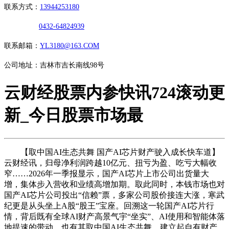
联系方式：
13944253180
0432-64824939
联系邮箱：
YL3180@163.COM
公司地址：吉林市吉长南线98号
云财经股票内参快讯724滚动更
新_今日股票市场最
【取中国AI生态共舞 国产AI芯片财产驶入成长快车道】
云财经讯，归母净利润跨越10亿元、扭亏为盈、吃亏大幅收
窄……2026年一季报显示，国产AI芯片上市公司出货量大
增，集体步入营收和业绩高增加期。取此同时，本钱市场也对
国产AI芯片公司投出“信赖”票，多家公司股价接连大涨，寒武
纪更是从头坐上A股“股王”宝座。回溯这一轮国产AI芯片行
情，背后既有全球AI财产高景气宇“坐实”、AI使用和智能体落
地提速的带动，也有其取中国AI生态共舞，建立起自有财产