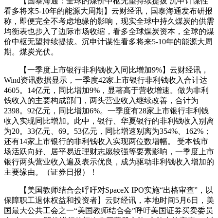
【国泰海通：全球的煤价中枢无望持续提拔 沉申计谋性
看多将来5-10年的能源大周期】云财经讯，国泰海通发布研报
称，即便完全不考虑地缘的影响，现实全球中持久煤炭的供需
均衡表也步入了边际市场收缩，看多全球煤炭资本，全球的煤
价中枢无望持续提拔。沉申计谋性看多将来5-10年的能源大周
期。煤炭光伏。
【一季度上市银行非利钱收入同比增加9%】云财经讯，
Wind资讯数据显示，一季度42家上市银行非利钱收入合计达
4605。14亿元，同比增加9%，显著高于营收增速。做为非利
钱收入的主要构成部门，两头营业收入继续改善，合计为
2398。92亿元，同比增加6%。一季度有28家上市银行非利钱
收入实现同比增加。此中，银行、华夏银行的非利钱收入别离
为20。33亿元、69。53亿元，同比增速别离为354%、162%；
还有14家上市银行的非利钱收入实现两位数增幅。 受本钱市
场活跃向好、居平易近理财志愿较强等要素影响，一季度上市
银行两头营业收入遍及表示优良，成为驱动非利钱收入增加的
主要缘由。（证券日报）！
【美国教师结合会呼吁对SpaceX IPO实施“出格审查”，以
保障职工退休权益和投资者】云财经讯，本地时间5月6日，美
国最大公共工会之一“美国教师结合会”呼吁美国证券买卖委员