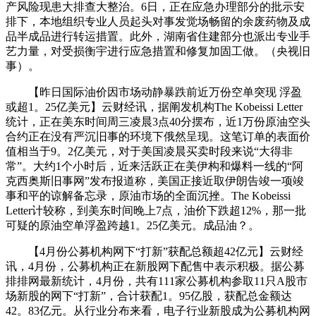
产风险现患大排查大整治。6日，正在应急办理部分的批示安
排下，本地组织专业人员起头对事发觉场畅留的余废药物及成
品半成品进行转运措置。此外，湖南省住建部分也派出专业手
艺力量，对受损衡宇进行应急措置和修复加固工做。（央视旧
事）。
【昨日国际油价因市场动静暴跌前近万份空单突现 浮盈
或超1。25亿美元】云财经讯，据阐发机构The Kobeissi Letter
统计，正在美东时间周三凌晨3点40分摆布，近1万份原油空头
合约正在没有严沉旧事的环境下俄然呈现。这笔订单的表面价
值相当于9。2亿美元，对于美国凌晨买卖时段来说“大得非
常”。大约1个小时后，近来活跃正在美伊构和爆料一线的“阿
克西奥斯旧事网”发布报道称，美国正接近取伊朗告竣一项竣
事和平的谅解备忘录，原油市场的全面沉挫。The Kobeissi
Letter计较称，到美东时间晚上7点，油价下跌超12%，那一批
可疑的原油空单浮盈跨越1。25亿美元。成品油？。
【4月份公募机构网下“打新”获配总额超42亿元】云财经
讯，4月份，公募机构正在新股网下配售中表示积极。据公募
排排网最新统计，4月份，共有111家公募机构参取11只A股市
场新股的网下“打新”，合计获配1。95亿股，获配总金额达
42。83亿元。从行业分布来看，电子行业新股成为公募机构网