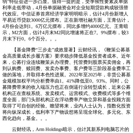
弱”特征会进一步凸显。值得一提的是，受季候性要素及单据
利率走低带动，4月份单据融资会对企业短期贷款构成较强替
代效应。中信证券首席经济学家明明暗示，估计4月份新增人
平易近币贷款3000亿元摆布。正在新增社融方面，王青估计，
4月份会达到1。6万亿元摆布，同比多增约4000亿元。王青暗
示，M2方面，估计4月末M2同比增速将正在7。9%摆布，较3
月末下行0。6个百分。。。
【基金降费“三步走”成效显著】云财经讯，《鞭策公募基
金高质量成长步履方案》要求稳步降低基金投资者成本。近年
来，公募行业连续鞭策从办理费、托管费到股票买卖佣金，再
到认购费、赎回费、发卖办事费、客户费等三阶段基金费率工
做的落地，并取得本色性进展。2022年至2025年，非货公募基
金规模加权平均分析费率由1。41%降低至0。93%。同时，公
募降费带来的收入端压力也正在倒逼行业转型成长，近来公募
机构正在查核系统、发卖模式、运营模式、收费模式等多个维
度全面，部门头部机构正在浮动费率产物立异和基金投顾方面
取得了可自创的经验。瞻望将来，业内人士认为，指数化投资
将向纵深成长，低利率下产物设想将呈现全球化、多元化、东
西化趋向，基金。。。
云财经讯，Arm Holdings暗示，估计其新系列电脑芯片的