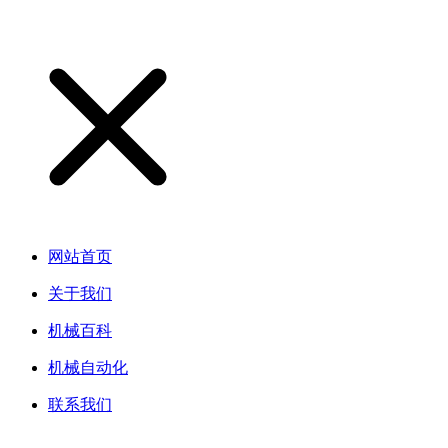
网站首页
关于我们
机械百科
机械自动化
联系我们