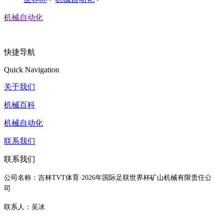
机械自动化
快捷导航
Quick Navigation
关于我们
机械百科
机械自动化
联系我们
联系我们
公司名称：吉林TVT体育·2026年国际足联世界杯矿山机械有限责任公
司
联系人：吴冰