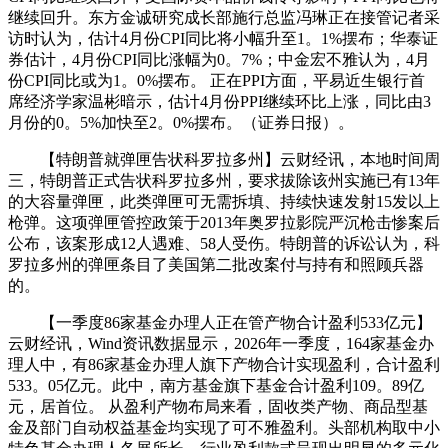
继续回升。东方金诚研究成长部施行总监冯琳正在接管记者采
访时认为，估计4月份CPI同比将小幅升至1。1%摆布；华泰证
券估计，4月份CPI同比涨幅为0。7%；中金宏不雅认为，4月
份CPI同比或为1。0%摆布。 正在PPI方面，平易近生银行首
席经济学家温彬暗示，估计4月份PPI继续环比上涨，同比由3
月份的0。5%加快至2。0%摆布。（证券日报）。
【特朗普就弹匣告状科罗拉多州】云财经讯，本地时间周
三，特朗普正式告状科罗拉多州，要求拔除该州实施已有13年
的大容量弹匣，此类弹匣可无需拆填、持续快速发射15发以上
枪弹。这项弹匣管控政策于2013年奥罗拉影院严沉枪击惨案后
公布，该案形成12人遇难、58人受伤。特朗普的诉讼认为，科
罗拉多州的弹匣条目了美国第二批改案付与持有和照顾兵器
的。
【一季度86家基金办理人正在管产物合计盈利533亿元】
云财经讯，Wind资讯数据显示，2026年一季度，164家基金办
理人中，有86家基金办理人旗下产物合计实现盈利，合计盈利
533。05亿元。此中，南方基金旗下基金合计盈利109。89亿
元，居首位。 从盈利产物布局来看，固收类产物、商品型基
金及部门自动权益基金均实现了可不雅盈利。头部机构取中小