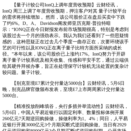
【量子计较公司IonQ上调年度营收预期】云财经讯，
IonQ 周三上调了年度营收预期，押注客户对其 量子计较平台
的需求将持续增加 。然而，该公司股价正在盘后买卖中下跌
了约6%。D。A。 Davidson阐发师亚历克斯·普拉特暗
示：“IONQ正在今日财报发布前市场预期很高，特别是考虑到
该股过去一个月的强劲表示。我认为我们还看到了一些思疑情
感的，这种思疑正在过去几个季度一曲存正在，次要环绕该手
艺的可行性以及IONQ正在离子量子比特方面所采纳的成长
径。”本年以来，该公司股价已上涨约17%。IonQ努力于开辟
离子量子计较系统及相关收集、传感和平安手艺，通过云端供
给其硬件拜候办事，旨正在处理保守计较机无法处置的复杂计
较问题。量子计较。
【别克至境E7累计交付量达5000台】云财经讯，5月6日
晚，别克品牌官微颁布发表，至境E7上市两周累计交付量达
5000台。
【精准投放削峰填谷，央行多措并举流动性】云财经讯，
5月6日，中国人平易近银行以固定利率、数量投标体例开展
260亿元7天期逆回购操做，操做利率为1。4%；同日，人平易
近银行开展3000亿元3个月期买断式逆回购操做。当日有2929
亿元逆回购和8000亿元3个月期买断式逆回购到期，公开市场