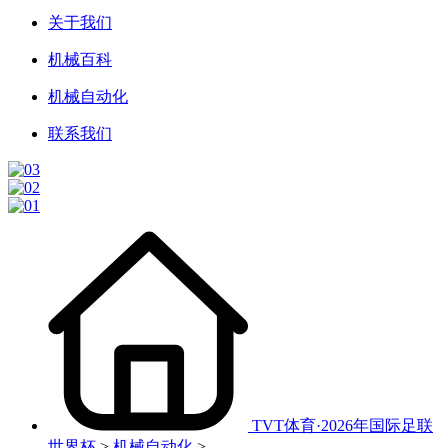
关于我们
机械百科
机械自动化
联系我们
TVT体育·2026年国际足联
世界杯
>
机械自动化
>