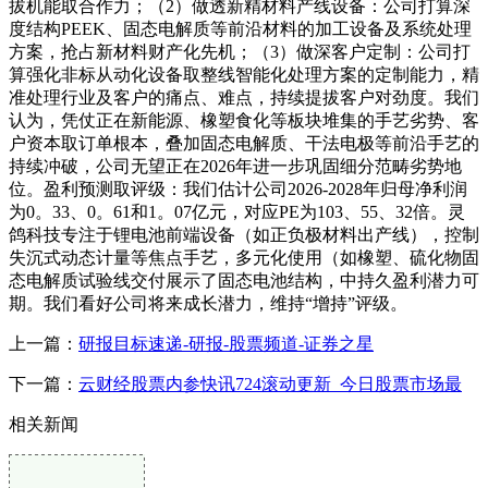
拔机能取合作力；（2）做透新精材料产线设备：公司打算深
度结构PEEK、固态电解质等前沿材料的加工设备及系统处理
方案，抢占新材料财产化先机；（3）做深客户定制：公司打
算强化非标从动化设备取整线智能化处理方案的定制能力，精
准处理行业及客户的痛点、难点，持续提拔客户对劲度。我们
认为，凭仗正在新能源、橡塑食化等板块堆集的手艺劣势、客
户资本取订单根本，叠加固态电解质、干法电极等前沿手艺的
持续冲破，公司无望正在2026年进一步巩固细分范畴劣势地
位。盈利预测取评级：我们估计公司2026-2028年归母净利润
为0。33、0。61和1。07亿元，对应PE为103、55、32倍。灵
鸽科技专注于锂电池前端设备（如正负极材料出产线），控制
失沉式动态计量等焦点手艺，多元化使用（如橡塑、硫化物固
态电解质试验线交付展示了固态电池结构，中持久盈利潜力可
期。我们看好公司将来成长潜力，维持“增持”评级。
上一篇：
研报目标速递-研报-股票频道-证券之星
下一篇：
云财经股票内参快讯724滚动更新_今日股票市场最
相关新闻