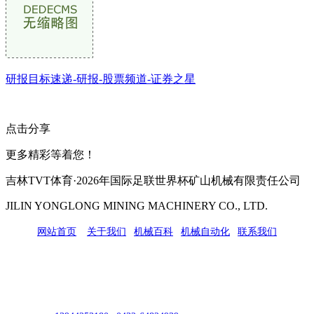
研报目标速递-研报-股票频道-证券之星
点击分享
更多精彩等着您！
吉林TVT体育·2026年国际足联世界杯矿山机械有限责任公司
JILIN YONGLONG MINING MACHINERY CO., LTD.
网站首页
|
关于我们
|
机械百科
|
机械自动化
|
联系我们
公司地址：吉林市吉长南线98号
联系人：吴冰