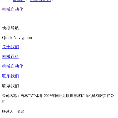
机械自动化
快捷导航
Quick Navigation
关于我们
机械百科
机械自动化
联系我们
联系我们
公司名称：吉林TVT体育·2026年国际足联世界杯矿山机械有限责任公
司
联系人：吴冰