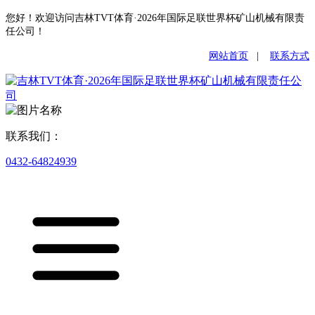
您好！欢迎访问吉林TVT体育·2026年国际足联世界杯矿山机械有限责
任公司！
网站首页
|
联系方式
联系我们：
0432-64824939