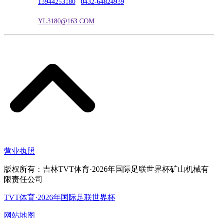
联系电话：
13944253180
|
0432-64824939
电子邮箱：
YL3180@163.COM
营业执照
版权所有：吉林TVT体育·2026年国际足联世界杯矿山机械有
限责任公司
TVT体育·2026年国际足联世界杯
网站地图