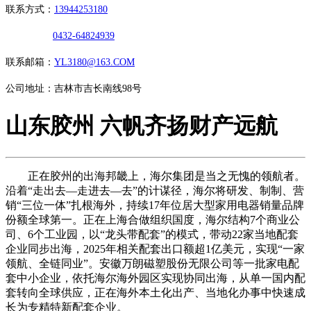
联系方式：
13944253180
0432-64824939
联系邮箱：
YL3180@163.COM
公司地址：吉林市吉长南线98号
山东胶州 六帆齐扬财产远航
正在胶州的出海邦畿上，海尔集团是当之无愧的领航者。
沿着“走出去—走进去—去”的计谋径，海尔将研发、制制、营
销“三位一体”扎根海外，持续17年位居大型家用电器销量品牌
份额全球第一。正在上海合做组织国度，海尔结构7个商业公
司、6个工业园，以“龙头带配套”的模式，带动22家当地配套
企业同步出海，2025年相关配套出口额超1亿美元，实现“一家
领航、全链同业”。安徽万朗磁塑股份无限公司等一批家电配
套中小企业，依托海尔海外园区实现协同出海，从单一国内配
套转向全球供应，正在海外本土化出产、当地化办事中快速成
长为专精特新配套企业。