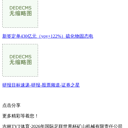
新签定单430亿元（yoy+122%）硫化物固态电
研报目标速递-研报-股票频道-证券之星
点击分享
更多精彩等着您！
吉林TVT体育·2026年国际足联世界杯矿山机械有限责任公司