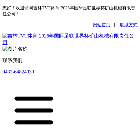
您好！欢迎访问吉林TVT体育·2026年国际足联世界杯矿山机械有限责
任公司！
网站首页
|
联系方式
联系我们：
0432-64824939