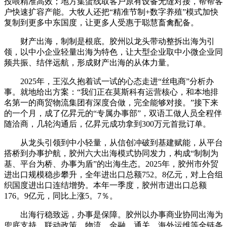
投喂精准高效；地方集蛋线取客户原有设备无缝对接，帮帮客
户快速扩容产能。大牧人还把“精准节制+数字养殖”模式加快
复制到更多中东国度，让更多人受惠于聪慧畜禽配备。
财产出海，制制是根底。胶州以龙头带动整拆出海为引
领，以中小企业轻量出海为特色，让大型企业取中小微企业同
频共振、结伴远航，形成财产出海的从体力量。
2025年，王泓久抱着试一试的心态走进“丝电商”分析办
事。就地给出方案：“我们正在莫斯科有运营核心，和本地排
名第一的商贸物流集团有深度合做，完全能够对接。”接下来
的一个月，成了亿昇元的“专属办事部”，双语工做人员全程伴
随洽商，几轮沟通后，亿昇元成功拿到300万元首批订单。
从龙头引领到中小轻量，从信创冲破到基建赋能，从平台
搭桥到办事护航，胶州六大出海模式协同发力，构成“制制为
基、平台为桥、办事为盾”的出海生态。2025年，胶州市外贸
进出口规模稳步攀升，全年进出口总额752。8亿元，对上合组
织国度进出口连结增势。本年一季度，胶州市进出口总额
176。9亿元，同比上涨5。7％。
出海行稳致远，办事是保障。胶州以办事商业协同出海为
兜底支持，联动政策、物流、金融、通关、海外运维等全链条