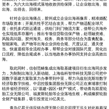
资本，为六大出海模式落地收效供给保障，让企业敢出海、能
出海、出得去、回得来。
针对企业出海痛点，胶州成立企业出海画像库，精准婚配
市场取资本；开展共性手艺结合攻关，帮力产物适配全球尺
度；依托多式联运通道，供给门到门物流方案，借帮公共海外
仓实现低库存履约；推出专项信贷取信保产物，处理融资难、
风险高问题。胶州海关、税务、商务等部分结合为畜禽配备、
智能家电、农产物等出海企业供给合规、尺度认证、通关便
当、快速退税等全流程办事，帮帮企业对接国际尺度、简化出
口流程、降低合规成本，以当地政务办事协同支持企业高效出
海。
取此同时，信创范畴集成出海取基建项目衍生出海同步发
力，为制制出海注入新动能。上海临科智华科技无限公司把中
国数字基建方案取算力办事带到中亚，帮力乌兹别克斯坦数字
经济取数字扶植。中启控股集团股份无限公司正在柬埔寨打制
桔井省经济特区，以“基建+园区+财产”模式，带动青岛双星轮
胎工业无限公司、福麦斯轮胎等企业落地生根，构成橡胶轮胎
全财产链集群，吸引投资近10亿美元。
青岛亿昇元供应链办理无限公司总司理王泓久对此有着深